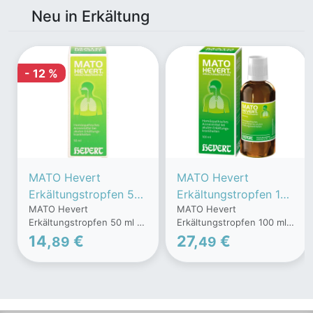
Neu in Erkältung
- 12 %
MATO Hevert
MATO Hevert
Erkältungstropfen 50
Erkältungstropfen 100
MATO Hevert
MATO Hevert
ml
ml
Erkältungstropfen 50 ml -
Erkältungstropfen 100 ml -
rezeptfrei - von Hevert-
rezeptfrei - von Hevert-
14,
€
27,
€
89
49
Arzneimittel GmbH & Co.
Arzneimittel GmbH & Co.
KG - Tropfen - 50 ml
KG - Tropfen - 100 ml