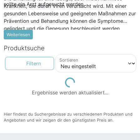
sollte ein Arzt aufgesucht werden.
Krankheit, die durch Viren verursacht wird. Mit einer
gesunden Lebensweise und geeigneten Maßnahmen zur
Prävention und Behandlung können die Symptome
gelindert und die Genesung beschleunigt werden.
Weiterlesen
Produktsuche
Sortieren
Filtern
Loading...
Ergebnisse werden aktualisiert...
Hier findest du Suchergebnisse zu verschiedenen Produkten und
Angeboten und wir zeigen dir den günstigsten Preis an.