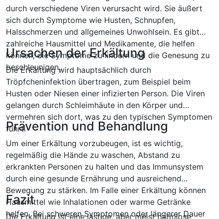
durch verschiedene Viren verursacht wird. Sie äußert
sich durch Symptome wie Husten, Schnupfen,
Halsschmerzen und allgemeines Unwohlsein. Es gibt
zahlreiche Hausmittel und Medikamente, die helfen
Ursachen der Erkältung
können, die Symptome zu lindern und die Genesung zu
beschleunigen.
Die Erkältung wird hauptsächlich durch
Tröpfcheninfektion übertragen, zum Beispiel beim
Husten oder Niesen einer infizierten Person. Die Viren
gelangen durch Schleimhäute in den Körper und
vermehren sich dort, was zu den typischen Symptomen
Prävention und Behandlung
führt.
Um einer Erkältung vorzubeugen, ist es wichtig,
regelmäßig die Hände zu waschen, Abstand zu
erkrankten Personen zu halten und das Immunsystem
durch eine gesunde Ernährung und ausreichend
Bewegung zu stärken. Im Falle einer Erkältung können
Fazit
Hausmittel wie Inhalationen oder warme Getränke
helfen. Bei schweren Symptomen oder längerer Dauer
Die Erkältung ist eine lästige, aber meist harmlose