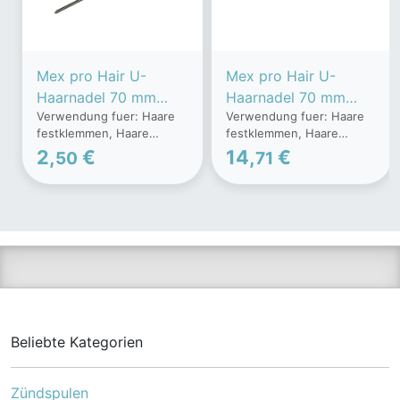
Mex pro Hair U-
Mex pro Hair U-
Haarnadel 70 mm
Haarnadel 70 mm
Verwendung fuer: Haare
Verwendung fuer: Haare
gewellt, Schwarz (16
gewellt, Schwarz (250
festklemmen, Haare
festklemmen, Haare
Stueck)
g)
hochstecken, Haare
hochstecken, Haare
2,
€
14,
€
50
71
beiHochhzeitsfrisuren
beiHochhzeitsfrisuren
stecken und vieles mehr...
stecken und vieles mehr...
Beliebte Kategorien
Zündspulen