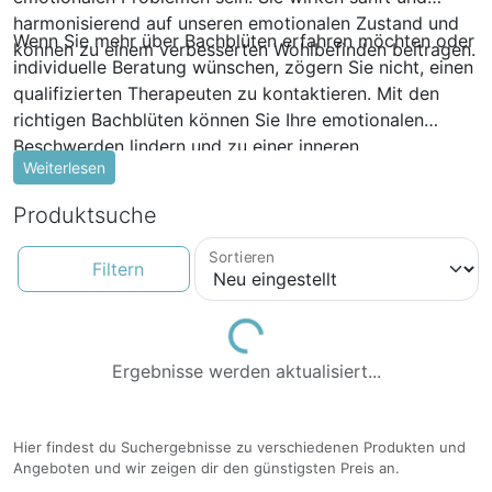
harmonisierend auf unseren emotionalen Zustand und
Wenn Sie mehr über Bachblüten erfahren möchten oder
können zu einem verbesserten Wohlbefinden beitragen.
individuelle Beratung wünschen, zögern Sie nicht, einen
qualifizierten Therapeuten zu kontaktieren. Mit den
richtigen Bachblüten können Sie Ihre emotionalen
Beschwerden lindern und zu einer inneren
Weiterlesen
Ausgeglichenheit gelangen.
Produktsuche
Sortieren
Filtern
Loading...
Ergebnisse werden aktualisiert...
Hier findest du Suchergebnisse zu verschiedenen Produkten und
Angeboten und wir zeigen dir den günstigsten Preis an.