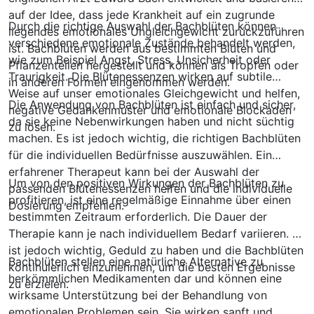
auf der Idee, dass jede Krankheit auf ein zugrunde
Durch die richtige Auswahl der Bachblüten können
liegendes emotionales Ungleichgewicht zurückzuführen
verschiedene emotionale Zustände behandelt werden,
ist. Bachblüten werden aus bestimmten Blüten und
wie zum Beispiel Angst, Stress, Unsicherheit oder
Pflanzenteilen hergestellt und können als Tropfen oder
Traurigkeit. Die Blütenessenzen wirken auf subtile
in anderen Formen eingenommen werden.
Weise auf unser emotionales Gleichgewicht und helfen,
Die Anwendung von Bachblüten ist einfach und sicher,
negative Gedankenmuster und emotionale Blockaden
da sie keine Nebenwirkungen haben und nicht süchtig
zu lösen.
machen. Es ist jedoch wichtig, die richtigen Bachblüten
für die individuellen Bedürfnisse auszuwählen. Ein
erfahrener Therapeut kann bei der Auswahl der
Um von den positiven Wirkungen der Bachblüten zu
passenden Blütenessenzen helfen und die individuelle
profitieren, ist eine regelmäßige Einnahme über einen
Dosierung empfehlen.
bestimmten Zeitraum erforderlich. Die Dauer der
Therapie kann je nach individuellem Bedarf variieren. Es
ist jedoch wichtig, Geduld zu haben und die Bachblüten
Bachblüten stellen eine natürliche Alternative zu
kontinuierlich einzunehmen, um die besten Ergebnisse
herkömmlichen Medikamenten dar und können eine
zu erzielen.
wirksame Unterstützung bei der Behandlung von
emotionalen Problemen sein. Sie wirken sanft und