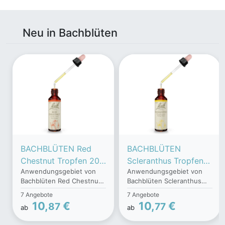
Neu in Bachblüten
BACHBLÜTEN Red
BACHBLÜTEN
Chestnut Tropfen 20
Scleranthus Tropfen
Anwendungsgebiet von
Anwendungsgebiet von
ml
20 ml
Bachblüten Red Chestnut
Bachblüten Scleranthus
TropfenGefühlsbeschreibu
TropfenGefühlsbeschreibu
7 Angebote
7 Angebote
ng:Wenn Sie sich stark um
ng:Wenn Sie sich schwer
10,
€
10,
€
87
77
ab
ab
andere Menschen sorgen,
zwischen zwei Dingen
sind Bachblüten Red
entscheiden können, sind