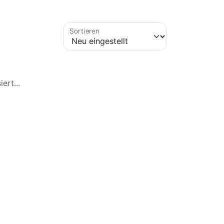
tionalität spielt auch das Design eine
Sortieren
ersteller stammen und über entsprechende
 das Schmieren der beweglichen Teile. Eine
hen von Defekten oder Beschädigungen
ert...
d somit eine klare Sicht für den Fahrer.