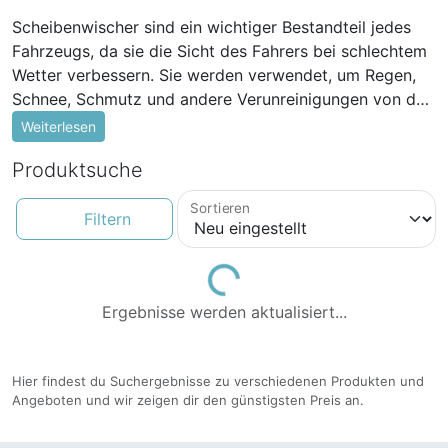
Scheibenwischer sind ein wichtiger Bestandteil jedes
Fahrzeugs, da sie die Sicht des Fahrers bei schlechtem
Wetter verbessern. Sie werden verwendet, um Regen,
Schnee, Schmutz und andere Verunreinigungen von der
Windschutzscheibe zu entfernen, was die Sicherheit auf
Weiterlesen
der Straße gewährleistet. Es gibt verschiedene Arten
Produktsuche
von Scheibenwischern, einschließlich traditioneller
Metallbügelwischer und moderner Flachbalkenwischer.
Sortieren
Beide sind in der Regel aus weichem Gummi gefertigt,
Filtern
das sich über die Windschutzscheibe bewegt und das
Wasser oder andere Verunreinigungen abwischt. Um
Loading...
sicherzustellen, dass die Scheibenwischer effektiv
Ergebnisse werden aktualisiert...
funktionieren, ist es wichtig, sie regelmäßig zu
überprüfen und bei Bedarf auszutauschen. Abgenutzte
Wischerblätter können zu unsauberen Scheiben führen
Hier findest du Suchergebnisse zu verschiedenen Produkten und
und die Sicht des Fahrers beeinträchtigen. Eine
Angeboten und wir zeigen dir den günstigsten Preis an.
einfache Möglichkeit, den Zustand der Wischerblätter
zu überprüfen, besteht darin, mit dem Finger über die