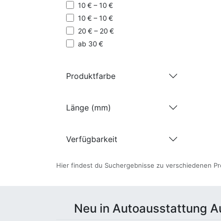
10 € – 10 €
Erhellen Sie die Straße mit unseren ene
verbesserte Sicht und Sicherheit beim
10 € – 10 €
20 € – 20 €
ab 30 €
Produktfarbe
Länge (mm)
Verfügbarkeit
Hier findest du Suchergebnisse zu verschiedenen Pr
Neu in Autoausstattung 