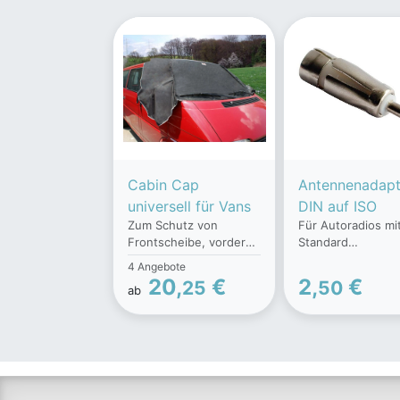
Cabin Cap
Antennenadapt
universell für Vans
DIN auf ISO
Zum Schutz von
Für Autoradios mi
Frontscheibe, vorderen
Standard
Seitenscheiben,
Antennenbuchse
4 Angebote
Außenspiegeln und
Antennen mit neu
20,
€
2,
€
25
50
ab
Türschlössern von
Antennenstecker
Kleinbussen,
Norm. Features:
Geländewagen, SUV
Hochwertige
oder Vans vor Schnee,
Verarbeitung für
Eis, Staub und Pollen.
zuverlässige
Das reißfeste Material
Signalübertragun
ist UV-, witterungs-
Einfache Installati