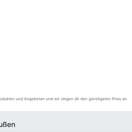
rgieeffizienten und langlebigen LED-Scheinwerfern. Die hell
 Fahren. Zudem verbrauchen LED-Scheinwerfer weniger Ene
odukten und Angeboten und wir zeigen dir den günstigsten Preis an.
Außen