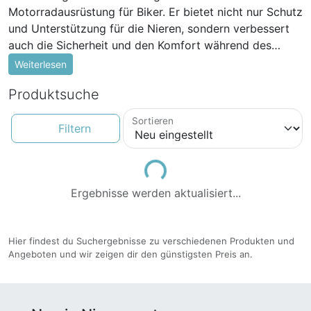
Motorradausrüstung für Biker. Er bietet nicht nur Schutz
und Unterstützung für die Nieren, sondern verbessert
auch die Sicherheit und den Komfort während des
Fahrens. Ein guter Nierengurt reduziert die Belastung
Weiterlesen
auf den unteren Rücken und hilft, Verletzungen
Produktsuche
vorzubeugen. Nierengurte sind in verschiedenen
Ausführungen, Größen und Materialien erhältlich. Sie
Sortieren
können aus atmungsaktivem Neopren oder elastischem
Filtern
Gewebe hergestellt sein und verfügen oft über
verstellbare Klettverschlüsse für eine individuelle
Loading...
Passform. Einige Nierengurte bieten zusätzliche
Ergebnisse werden aktualisiert...
Funktionen wie integrierte Lendenwirbelstützen oder
Reflektoren für bessere Sichtbarkeit bei Nacht. Die
Verwendung eines Nierengurts während des
Hier findest du Suchergebnisse zu verschiedenen Produkten und
Motorradfahrens bietet verschiedene Vorteile. Er sorgt
Angeboten und wir zeigen dir den günstigsten Preis an.
für eine bessere Durchblutung der Nieren und schützt
vor Kälte und Zugluft. Dies ist besonders wichtig bei
längeren Fahrten oder bei kühleren Wetterbedingungen.