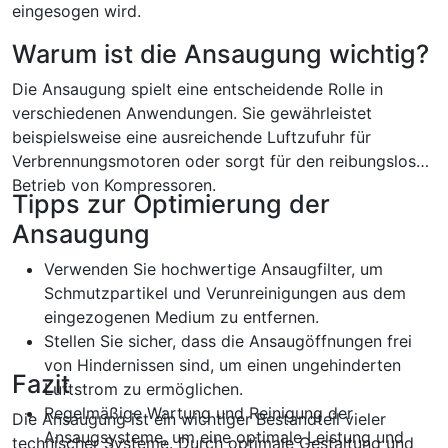
eingesogen wird.
Warum ist die Ansaugung wichtig?
Die Ansaugung spielt eine entscheidende Rolle in
verschiedenen Anwendungen. Sie gewährleistet
beispielsweise eine ausreichende Luftzufuhr für
Verbrennungsmotoren oder sorgt für den reibungslosen
Betrieb von Kompressoren.
Tipps zur Optimierung der
Ansaugung
Verwenden Sie hochwertige Ansaugfilter, um
Schmutzpartikel und Verunreinigungen aus dem
eingezogenen Medium zu entfernen.
Stellen Sie sicher, dass die Ansaugöffnungen frei
von Hindernissen sind, um einen ungehinderten
Fazit
Luftstrom zu ermöglichen.
Regelmäßige Wartung und Reinigung der
Die Ansaugung ist ein wichtiger Bestandteil vieler
Ansaugsysteme, um eine optimale Leistung und
technischer Systeme. Durch optimale Gestaltung und