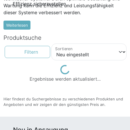
Effizienz sicherzustellen.
Wartung kann die Effizienz und Leistungsfähigkeit
dieser Systeme verbessert werden.
Weiterlesen
Produktsuche
Sortieren
Filtern
Loading...
Ergebnisse werden aktualisiert...
Hier findest du Suchergebnisse zu verschiedenen Produkten und
Angeboten und wir zeigen dir den günstigsten Preis an.
Neu in Ansaugung