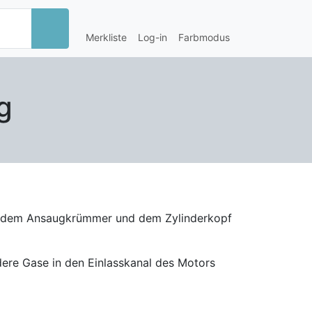
Merkliste
Log-in
Farbmodus
g
en dem Ansaugkrümmer und dem Zylinderkopf
dere Gase in den Einlasskanal des Motors
terialien hergestellt werden, die