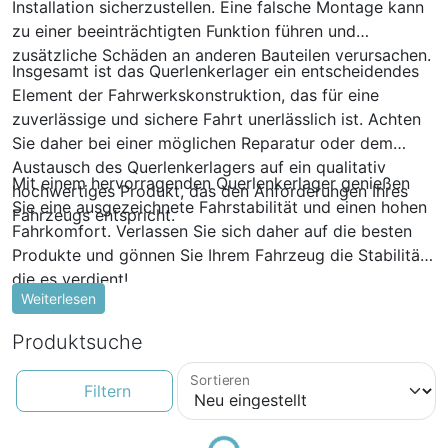
Installation sicherzustellen. Eine falsche Montage kann
zu einer beeinträchtigten Funktion führen und
zusätzliche Schäden an anderen Bauteilen verursachen.
Insgesamt ist das Querlenkerlager ein entscheidendes
Element der Fahrwerkskonstruktion, das für eine
zuverlässige und sichere Fahrt unerlässlich ist. Achten
Sie daher bei einer möglichen Reparatur oder dem
Austausch des Querlenkerlagers auf ein qualitativ
Mit einem hervorragenden Querlenkerlager genießen
hochwertiges Produkt, das den Anforderungen Ihres
Sie eine ausgezeichnete Fahrstabilität und einen hohen
Fahrzeugs entspricht.
Fahrkomfort. Verlassen Sie sich daher auf die besten
Produkte und gönnen Sie Ihrem Fahrzeug die Stabilität,
die es verdient!
Weiterlesen
Produktsuche
Sortieren
Filtern
Loading...