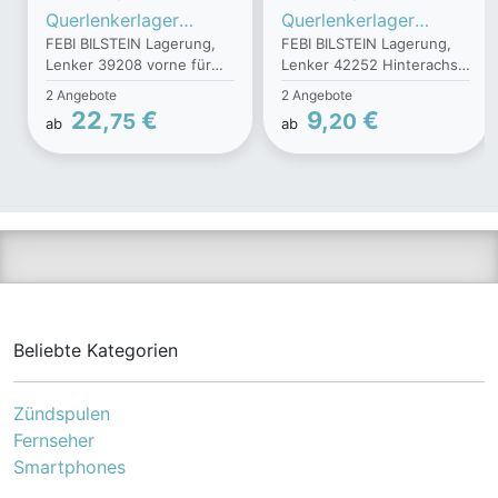
Querlenkerlager
Querlenkerlager
FEBI BILSTEIN Lagerung,
FEBI BILSTEIN Lagerung,
39208
42252
Lenker 39208 vorne für
Lenker 42252 Hinterachse
Querlenkerbuchse,Que
Querlenkerbuchse,Que
Ford Volvo
rechts für Suzuki
2 Angebote
2 Angebote
rlenkergummi
rlenkergummi
22,
€
9,
€
75
20
ab
ab
FORD,VOLVO,MONDE
SUZUKI,JIMNY
O IV Turnier (BA7),S-
(FJ),JIMNY
MAX (WA6),GALAXY
Geländewagen offen
(WA6),MONDEO IV
(SN)
(BA7)
Beliebte Kategorien
Zündspulen
Fernseher
Smartphones