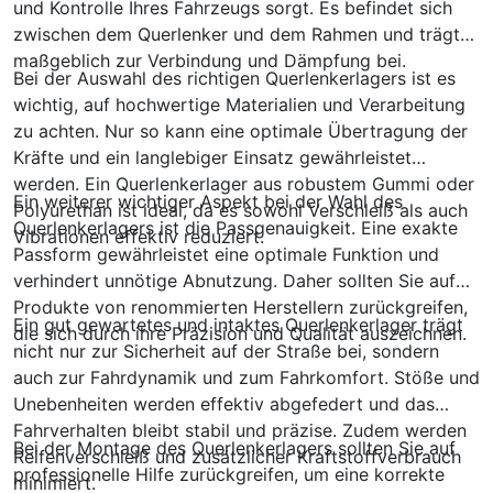
und Kontrolle Ihres Fahrzeugs sorgt. Es befindet sich
zwischen dem Querlenker und dem Rahmen und trägt
maßgeblich zur Verbindung und Dämpfung bei.
Bei der Auswahl des richtigen Querlenkerlagers ist es
wichtig, auf hochwertige Materialien und Verarbeitung
zu achten. Nur so kann eine optimale Übertragung der
Kräfte und ein langlebiger Einsatz gewährleistet
werden. Ein Querlenkerlager aus robustem Gummi oder
Ein weiterer wichtiger Aspekt bei der Wahl des
Polyurethan ist ideal, da es sowohl Verschleiß als auch
Querlenkerlagers ist die Passgenauigkeit. Eine exakte
Vibrationen effektiv reduziert.
Passform gewährleistet eine optimale Funktion und
verhindert unnötige Abnutzung. Daher sollten Sie auf
Produkte von renommierten Herstellern zurückgreifen,
Ein gut gewartetes und intaktes Querlenkerlager trägt
die sich durch ihre Präzision und Qualität auszeichnen.
nicht nur zur Sicherheit auf der Straße bei, sondern
auch zur Fahrdynamik und zum Fahrkomfort. Stöße und
Unebenheiten werden effektiv abgefedert und das
Fahrverhalten bleibt stabil und präzise. Zudem werden
Bei der Montage des Querlenkerlagers sollten Sie auf
Reifenverschleiß und zusätzlicher Kraftstoffverbrauch
professionelle Hilfe zurückgreifen, um eine korrekte
minimiert.