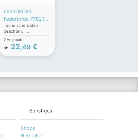
LESJÖFORS
Federbride 77821
Technische Daten
FIAT,PEUGEOT,HY
beachten: ;
UNDAI,DUCATO
Gewindemaß: M12;
2 Angebote
Pritsche/Fahrgestel
Gewindelänge [mm]:
22,
€
49
l (290),DUCATO
ab
63; Breite [mm]: 70;
Höhe mm: 185
Kasten
(290),DUCATO
Pritsche/Fahrgestel
l (280)
Sonstiges
Shops
nk
Hersteller