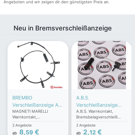
Angeboten und wir zeigen dir den günstigsten Preis an.
Neu in Bremsverschleißanzeige
BREMBO
A.B.S.
Verschleißanzeige A
Verschleißanzeige
MAGNETI MARELLI
A.B.S. Warnkontakt,
00 296
39501
Warnkontakt,
Bremsbelagverschleiß
Verschleißanzeige
Verschleißanzeige
Bremsbelagverschleiß
39501 für Mercedes
2 Angebote
2 Angebote
Bremsbeläge,Bremsbe
Bremsbeläge,Bremsbe
363700400296 für BMW
Chrysler Fiat / LANCIA
8,
€
2,
€
59
12
ab
ab
lagverschleiß
lagverschleiß