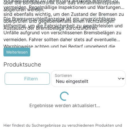
vorausschauend zu fahren und abruptes Bremsen zu
über die Bordelektronik oder das Infotainmentsystem
vermeiden. Regelmäßige Inspektionen und Wartungen
abgerufen werden.
sind ebenfalls wichtig, um den Zustand der Bremsen zu
Die Bremsverschleißanzeige ist ein unverzichtbares
überprüfen und gegebenenfalls einen rechtzeitigen
Hilfsmittel, um die Fahrsicherheit zu gewährleisten und
Austausch der Bremsbeläge durchzuführen.
Unfälle aufgrund von verschlissenen Bremsbelägen zu
vermeiden. Fahrer sollten daher stets auf eventuelle
Warnhinweise achten und bei Bedarf umgehend die
Weiterlesen
Bremsbeläge wechseln lassen.
Produktsuche
Sortieren
Filtern
Loading...
Ergebnisse werden aktualisiert...
Hier findest du Suchergebnisse zu verschiedenen Produkten und