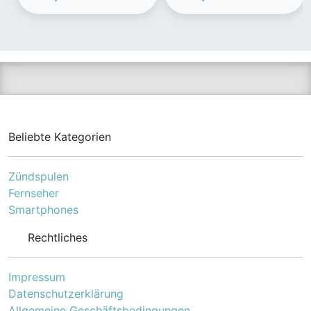
MINI,Schrägheck
MERCEDES-
(R50, R53),Cabrio
BENZ,CHRYSLER,C-
(R52)
Klasse T-modell
(S203),190 (W201)
Beliebte Kategorien
Zündspulen
Fernseher
Smartphones
Rechtliches
Impressum
Datenschutzerklärung
Allgemeine Geschäftsbedingungen